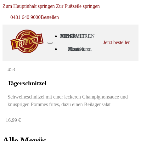
Zum Hauptinhalt springen
Zur Fußzeile springen
0481 640 9000
Bestellen
MENÜ
RESERVIEREN
JOBS
KONTAKT
Jetzt bestellen
Menü
Reservieren
Jobs
Kontakt
453
Jägerschnitzel
Schweineschnitzel mit einer leckeren Champignonsauce und
knusprigen Pommes frites, dazu einen Beilagensalat
16,99 €
Alle Menüs