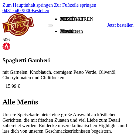
Zum Hauptinhalt springen
Zur Fußzeile springen
0481 640 9000
Bestellen
MENÜ
RESERVIEREN
JOBS
KONTAKT
Jetzt bestellen
Menü
Reservieren
Jobs
Kontakt
506
Spaghetti Gamberi
mit Garnelen, Knoblauch, cremigem Pesto Verde, Olivenöl,
Cherrytomaten und Chiliflocken
15,99 €
Alle Menüs
Unsere Speisekarte bietet eine große Auswahl an köstlichen
Gerichten, die mit frischen Zutaten und viel Liebe zum Detail
zubereitet werden. Entdecke unsere kulinarischen Highlights und
lass dich von unseren Geschmackserlebnissen begeistern.