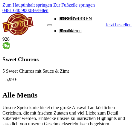
Zum Hauptinhalt springen
Zur Fußzeile springen
0481 640 9000
Bestellen
MENÜ
RESERVIEREN
JOBS
KONTAKT
Jetzt bestellen
Menü
Reservieren
Jobs
Kontakt
928
Sweet Churros
5 Sweet Churros mit Sauce & Zimt
5,99 €
Alle Menüs
Unsere Speisekarte bietet eine große Auswahl an köstlichen
Gerichten, die mit frischen Zutaten und viel Liebe zum Detail
zubereitet werden. Entdecke unsere kulinarischen Highlights und
lass dich von unseren Geschmackserlebnissen begeistern.