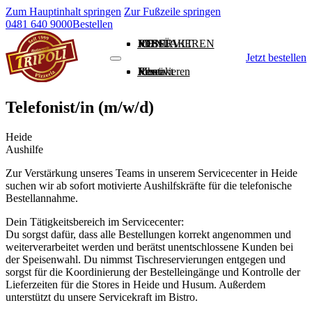
Zum Hauptinhalt springen
Zur Fußzeile springen
0481 640 9000
Bestellen
MENÜ
RESERVIEREN
JOBS
KONTAKT
Jetzt bestellen
Menü
Reservieren
Jobs
Kontakt
Telefonist/in (m/w/d)
Heide
Aushilfe
Zur Verstärkung unseres Teams in unserem Servicecenter in Heide
suchen wir ab sofort motivierte Aushilfskräfte für die telefonische
Bestellannahme.
Dein Tätigkeitsbereich im Servicecenter:
Du sorgst dafür, dass alle Bestellungen korrekt angenommen und
weiterverarbeitet werden und berätst unentschlossene Kunden bei
der Speisenwahl. Du nimmst Tischreservierungen entgegen und
sorgst für die Koordinierung der Bestelleingänge und Kontrolle der
Lieferzeiten für die Stores in Heide und Husum. Außerdem
unterstützt du unsere Servicekraft im Bistro.